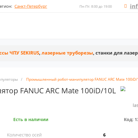
in
егион:
Санкт-Петербург
Пн-Пт: 8:00 до 19:00
ссы ЧПУ SEKIRUS
,
лазерные труборезы
, станки для лазе
пуляторы
/
Промышленный робот-манипулятор FANUC ARC Mate 100iD/
тор FANUC ARC Mate 100iD/10L
la
Есть в наличии
Код: 1
Количество осей
6