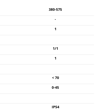
380-575
-
1
1/1
1
< 70
0-45
IP54