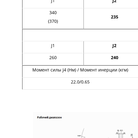
J1
J2
340
235
(370)
J1
J2
260
240
Момент силы J4 (Нм) / Момент инерции (кгм)
22.0/0.65