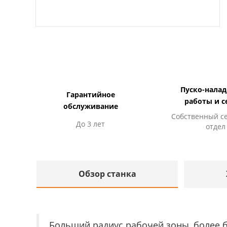
Пуско-нала
Гарантийное
работы и с
обслуживание
Собственный с
До 3 лет
отдел
Обзор станка
Больший радиус рабочей зоны, более б