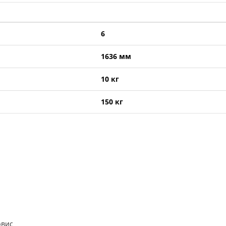
6
1636 мм
10 кг
150 кг
рвис