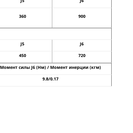
J5
J6
360
900
J5
J6
450
720
Момент силы J6 (Нм) / Момент инерции (кгм)
9.8/0.17