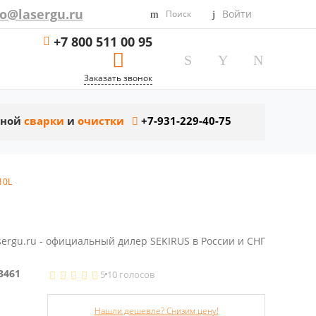
fo@lasergu.ru
Войти
Поиск
+7 800 511 00 95
Заказать звонок
рной
сварки
и
очистки
+7-931-229-40-75
10L
sergu.ru - официальный дилер SEKIRUS в России и СНГ
3461
5
10 голосов
Нашли дешевле? Снизим цену!