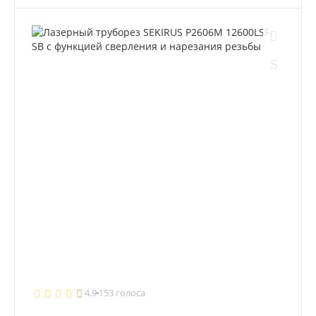
4.9
153 голоса