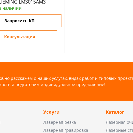
 LIEMING LM3015AM3
в наличии
Запросить КП
Консультация
обно расскажем о наших услугах, видах работ и типовых проект
мость и подготовим индивидуальное предложение!
Услуги
Каталог
ы
Лазерная резка
Лазерная оч
Лазерная гравировка
Лазерные ст