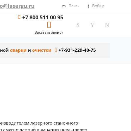
fo@lasergu.ru
Войти
Поиск
+7 800 511 00 95
Заказать звонок
рной
сварки
и
очистки
+7-931-229-40-75
оизводителем лазерного станочного
ортименте данной компании представлен