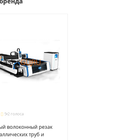
бренда
5
2 голоса
ый волоконный резак
аллических труб и