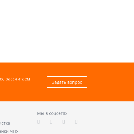
ах, рассчитаем
Задать вопрос
Мы в соцсетях
истка
анки ЧПУ