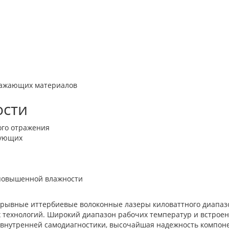
ражающих материалов
ости
ого отражения
вующих
 повышенной влажности
рерывные иттербиевые волоконные лазеры киловаттного диапаз
 технологий. Широкий диапазон рабочих температур и встрое
 внутренней самодиагностики, высочайшая надежность компон