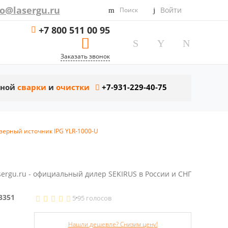
fo@lasergu.ru
Войти
Поиск
+7 800 511 00 95
Заказать звонок
рной
сварки
и
очистки
+7-931-229-40-75
ерный источник IPG YLR-1000-U
sergu.ru - официальный дилер SEKIRUS в России и СНГ
3351
5
95 голосов
Нашли дешевле? Снизим цену!