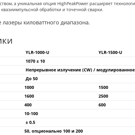
твом, а уникальная опция HighPeakPower расширяет технологи
 квазиимпульсной обработки и точечной сварки.
е лазеры киловаттного диапазона.
ики
YLR-1000-U
YLR-1500-U
1070 ± 10
Непрерывное излучение (CW) / модулированно
До 50
1000
1500
1600
2500
400
600
10-100
± 0,5
50, опционально 100 и 200