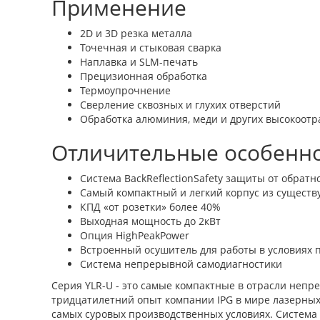
Применение
2D и 3D резка металла
Точечная и стыковая сварка
Наплавка и SLM-печать
Прецизионная обработка
Термоупрочнение
Сверление сквозных и глухих отверстий
Обработка алюминия, меди и других высокоот
Отличительные особенн
Система BackReflectionSafety защиты от обратн
Самый компактный и легкий корпус из сущест
КПД «от розетки» более 40%
Выходная мощность до 2кВт
Опция HighPeakPower
Встроенный осушитель для работы в условиях
Система непрерывной самодиагностики
Серия YLR-U - это самые компактные в отрасли неп
тридцатилетний опыт компании IPG в мире лазерных
самых суровых производственных условиях. Система