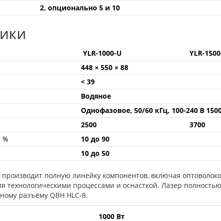
2, опционально 5 и 10
тики
YLR-1000-U
YLR-150
448 × 550 × 88
< 39
Водяное
Однофазовое, 50/60 кГц, 100-240 В 150
2500
3700
, %
10 до 90
10 до 50
G производит полную линейку компонентов, включая оптоволоко
ия технологическими процессами и оснасткой. Лазер полность
тному разъёму QBH HLC-8.
1000 Вт