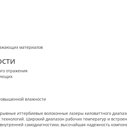
ражающих материалов
ости
ого отражения
вующих
 повышенной влажности
рерывные иттербиевые волоконные лазеры киловаттного диапаз
 технологий. Широкий диапазон рабочих температур и встрое
 внутренней самодиагностики, высочайшая надежность компон