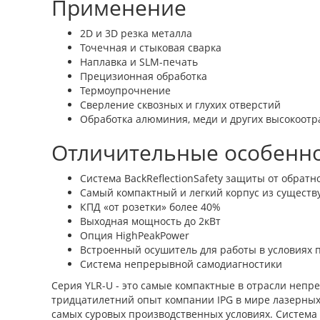
Применение
2D и 3D резка металла
Точечная и стыковая сварка
Наплавка и SLM-печать
Прецизионная обработка
Термоупрочнение
Сверление сквозных и глухих отверстий
Обработка алюминия, меди и других высокоот
Отличительные особенн
Система BackReflectionSafety защиты от обратн
Самый компактный и легкий корпус из сущест
КПД «от розетки» более 40%
Выходная мощность до 2кВт
Опция HighPeakPower
Встроенный осушитель для работы в условиях
Система непрерывной самодиагностики
Серия YLR-U - это самые компактные в отрасли неп
тридцатилетний опыт компании IPG в мире лазерных
самых суровых производственных условиях. Система