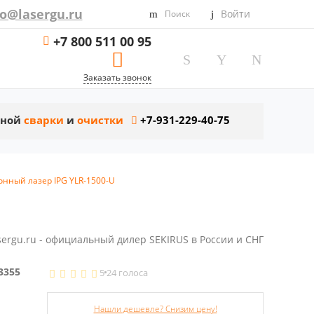
fo@lasergu.ru
Войти
Поиск
+7 800 511 00 95
Заказать звонок
рной
сварки
и
очистки
+7-931-229-40-75
нный лазер IPG YLR-1500-U
sergu.ru - официальный дилер SEKIRUS в России и СНГ
3355
5
24 голоса
Нашли дешевле? Снизим цену!