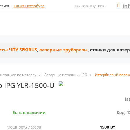
in
егион:
Санкт-Петербург
Пн-Пт: 8:00 до 19:00
ссы ЧПУ SEKIRUS
,
лазерные труборезы
, станки для лазе
 станков по металлу
/
Лазерные источники IPG
/
Иттербиевый волоко
 IPG YLR-1500-U
la
Есть в наличии
Код: 1
Мощность лазера
1500 Вт