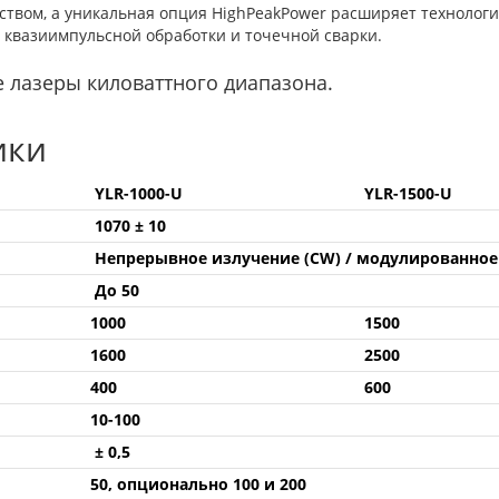
твом, а уникальная опция HighPeakPower расширяет технологи
 квазиимпульсной обработки и точечной сварки.
е лазеры киловаттного диапазона.
ики
YLR-1000-U
YLR-1500-U
1070 ± 10
Непрерывное излучение (CW) / модулированно
До 50
1000
1500
1600
2500
400
600
10-100
± 0,5
50, опционально 100 и 200