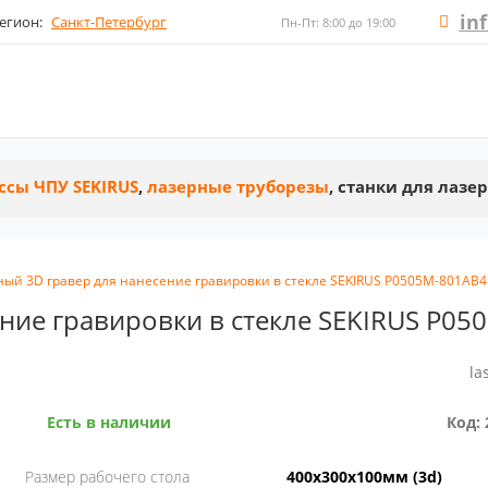
in
егион:
Санкт-Петербург
Пн-Пт: 8:00 до 19:00
ссы ЧПУ SEKIRUS
,
лазерные труборезы
, станки для лазе
ный 3D гравер для нанесение гравировки в стекле SEKIRUS P0505M-801AB
ение гравировки в стекле SEKIRUS P0
la
Есть в наличии
Код: 
Размер рабочего стола
400х300х100мм (3d)