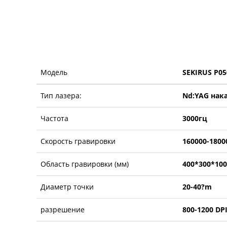
Модель
SEKIRUS P0
Тип лазера:
Nd:YAG нак
Частота
3000гц
Скорость гравировки
160000-180
Область гравировки (мм)
400*300*100
Диаметр точки
20-40?m
разрешение
800-1200 DP