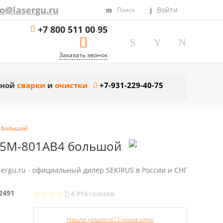
fo@lasergu.ru
Войти
Поиск
+7 800 511 00 95
Заказать звонок
рной
сварки
и
очистки
+7-931-229-40-75
4 большой
505M-801AB4 большой
sergu.ru - официальный дилер SEKIRUS в России и СНГ
2491
4.3
18 голосов
Нашли дешевле? Снизим цену!