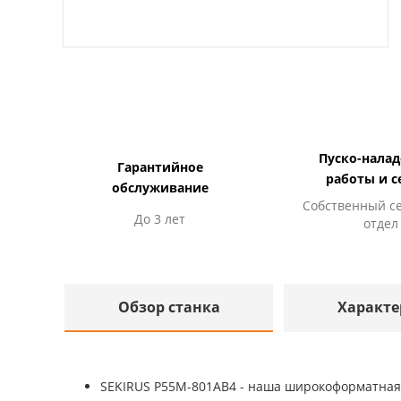
Пуско-нала
Гарантийное
работы и с
обслуживание
Собственный с
До 3 лет
отдел
Обзор станка
Характе
SEKIRUS P55M-801AB4 - наша широкоформатная 