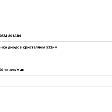
505M-801AB4
ачка диодов кристаллом 532нм
000 точек/мин
I