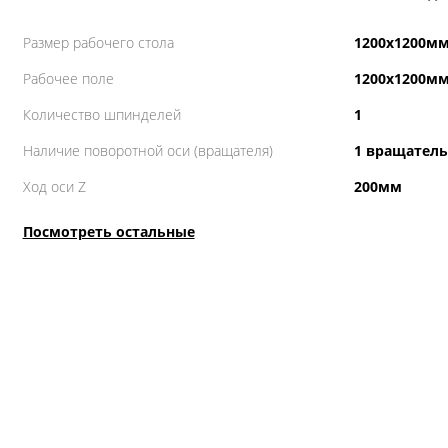
Размер рабочего стола
1200х1200м
Рабочее поле
1200х1200м
Количество шпинделей
1
Наличие поворотной оси (вращателя)
1 вращатель
Ход оси Z
200мм
Посмотреть остальные