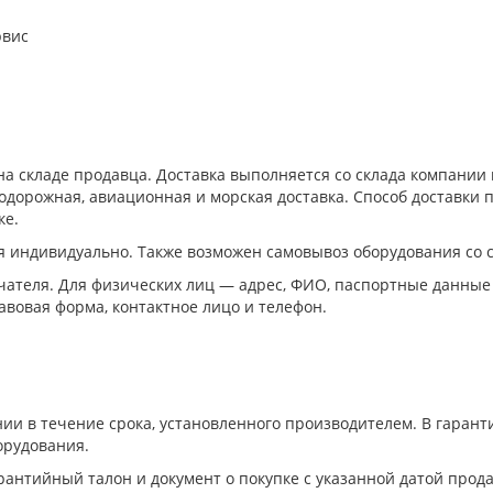
рвис
а складе продавца. Доставка выполняется со склада компани
дорожная, авиационная и морская доставка. Способ доставки п
ке.
я индивидуально. Также возможен самовывоз оборудования со 
ателя. Для физических лиц — адрес, ФИО, паспортные данные
авовая форма, контактное лицо и телефон.
ии в течение срока, установленного производителем. В гара
орудования.
антийный талон и документ о покупке с указанной датой прода