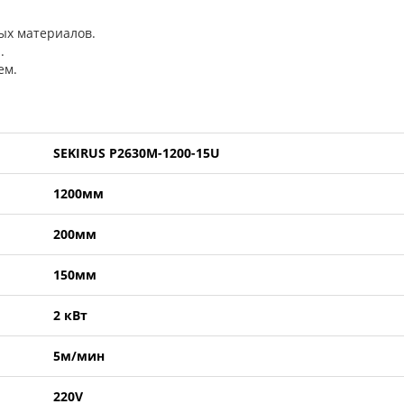
ых материалов.
.
ем.
SEKIRUS P2630M-1200-15U
1200мм
200мм
150мм
2 кВт
5м/мин
220V