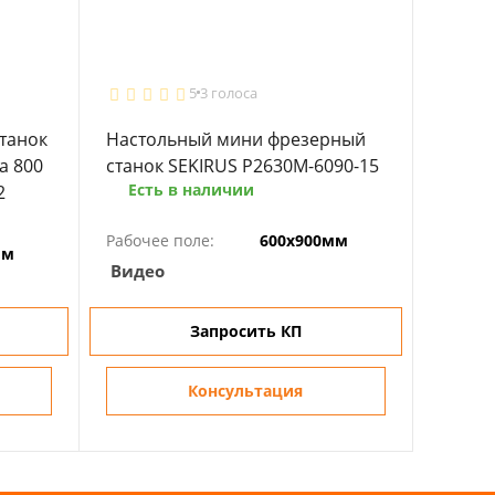
5
3 голоса
танок
Настольный мини фрезерный
а 800
станок SEKIRUS P2630M-6090-15
Есть в наличии
2
Рабочее поле:
600х900мм
мм
Видео
Запросить КП
Консультация