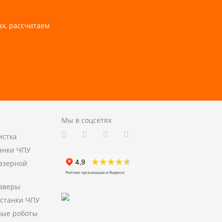
ах, рассчитаем
Мы в соцсетях
истка
анки ЧПУ
лазерной
аверы
станки ЧПУ
ые роботы