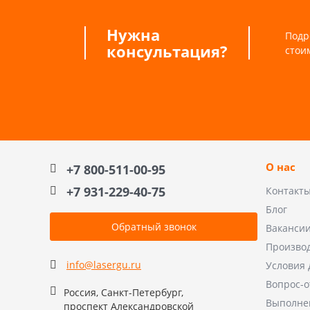
Нужна
Подр
консультация?
стои
О нас
+7 800-511-00-95
+7 931-229-40-75
Контакт
Блог
Обратный звонок
Ваканси
Произво
info@lasergu.ru
Условия 
Вопрос-о
Россия, Санкт-Петербург,
Выполне
проспект Александровской