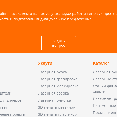
обно расскажем о наших услугах, видах работ и типовых проект
мость и подготовим индивидуальное предложение!
Задать
вопрос
Услуги
Каталог
ы
Лазерная резка
Лазерная оч
Лазерная гравировка
Лазерные ст
и
Лазерная маркировка
Станки для 
сварки
дители
Лазерная сварка
Лазерные гр
для дилеров
Лазерная очистка
Плазменные 
твет
3D-печать металлом
Промышленн
нные проекты
3D-печать пластиком