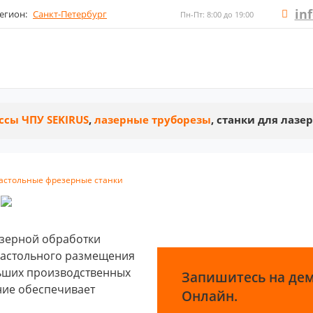
in
егион:
Санкт-Петербург
Пн-Пт: 8:00 до 19:00
ссы ЧПУ SEKIRUS
,
лазерные труборезы
, станки для лазе
астольные фрезерные станки
езерной обработки
 настольного размещения
льших производственных
Запишитесь на де
ние обеспечивает
Онлайн.