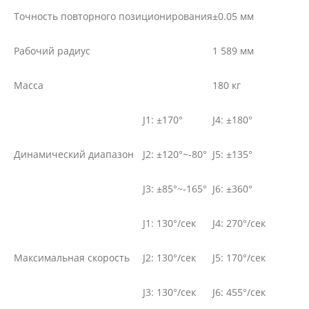
Точность повторного позиционирования
±0.05 мм
Рабочий радиус
1 589 мм
Масса
180 кг
J1: ±170°
J4: ±180°
Динамический диапазон
J2: ±120°~-80°
J5: ±135°
J3: ±85°~-165°
J6: ±360°
J1: 130°/сек
J4: 270°/сек
Максимальная скорость
J2: 130°/сек
J5: 170°/сек
J3: 130°/сек
J6: 455°/сек