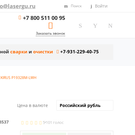
fo@lasergu.ru
Войти
Поиск
+7 800 511 00 95
Заказать звонок
рной
сварки
и
очистки
+7-931-229-40-75
SEKIRUS P19328M-LWH
Цена в валюте
8537
5
101 голос