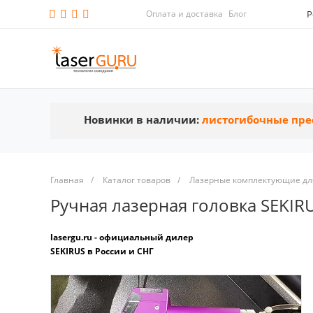
Оплата и доставка
Блог
Р
Новинки в наличии:
листогибочные пре
Главная
/
Каталог товаров
/
Лазерные комплектующие для
Ручная лазерная головка SEKI
lasergu.ru - официальный дилер
SEKIRUS в России и СНГ