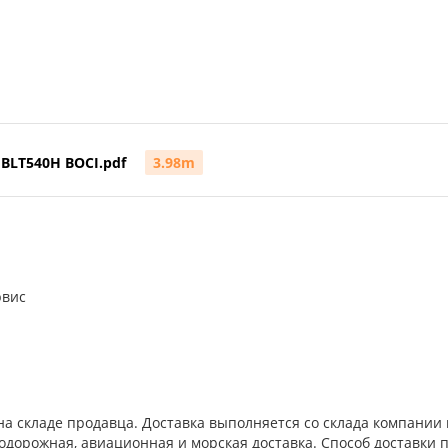
BLT540H BOCI.pdf
3.98m
рвис
а складе продавца. Доставка выполняется со склада компани
дорожная, авиационная и морская доставка. Способ доставки п