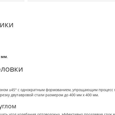
тики
1 мм
.
оловки
уклоном ±45° с однократным формованием, упрощающим процес
резку двутавровой стали размером до 400 мм х 400 мм.
углом
шать угол колебания оптоволокна, эффективно продлевая срок е