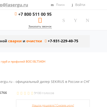
fo@lasergu.ru
Войти
Поиск
+7 800 511 00 95
Заказать звонок
рной
сварки
и
очистки
+7-931-229-40-75
и труб и профилей BOCI BLT540H
sergu.ru - официальный дилер SEKIRUS в России и СНГ
5766
5
100 голосов
Нашли дешевле? Снизим цену!