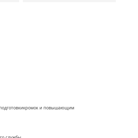
с подготовкикромок и повышающим
го службы.