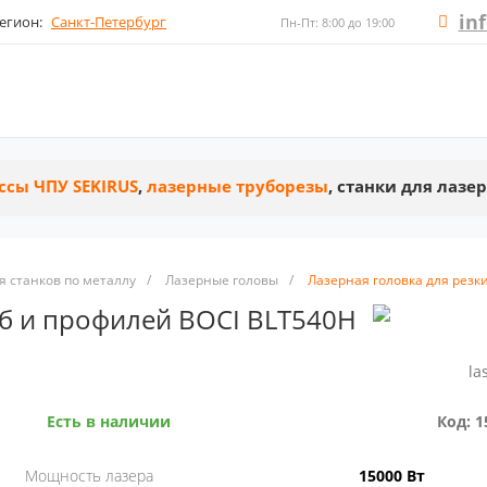
in
егион:
Санкт-Петербург
Пн-Пт: 8:00 до 19:00
ссы ЧПУ SEKIRUS
,
лазерные труборезы
, станки для лазе
 станков по металлу
/
Лазерные головы
/
Лазерная головка для резк
уб и профилей BOCI BLT540H
la
Есть в наличии
Код: 1
Мощность лазера
15000 Вт