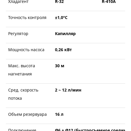
Хладагент
R-32
R-410A
Точность контроля
±1,0°С
Регулятор
Капилляр
Мощность насоса
0,26 кВт
Макс. высота
30 м
нагнетания
Сред. скорость
2 ~ 12 л/мин
потока
Объем резервуара
16 л
Подключение
Ø6 + Ø12 (быстросъемное соединен