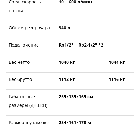
Сред. скорость
10 ~ 600 л/мин
потока
Объем резервуара
340 л
Подключение
Rp1/2" + Rp2-1/2" *2
Вес нетто
1040 кг
1044 кг
Вес брутто
1112 кг
1116 кг
Габаритные
259×139×169 см
размеры (Д×Ш×В)
Размер в упаковке
284×161×178 м