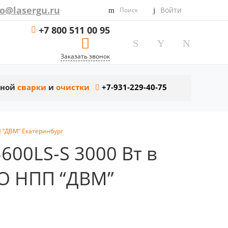
fo@lasergu.ru
Войти
Поиск
+7 800 511 00 95
Заказать звонок
рной
сварки
и
очистки
+7-931-229-40-75
 “ДВМ” Екатеринбург
600LS-S 3000 Вт в
ОО НПП “ДВМ”