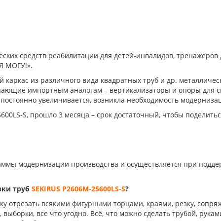
еских средств реабилитации для детей-инвалидов, тренажеров
Я МОГУ!».
 каркас из различного вида квадратных труб и др. металличес
ающие импортным аналогам – вертикализаторы и опоры для си
постоянно увеличивается, возникла необходимость модернизац
600LS-S, прошло 3 месяца – срок достаточный, чтобы поделить
аммы модернизации производства и осуществляется при подде
зки труб
SEKIRUS P2606M-25600LS-S
?
ку отрезать всякими фигурными торцами, краями, резку, сопря
 выборки, все что угодно. Всё, что можно сделать трубой, рукам