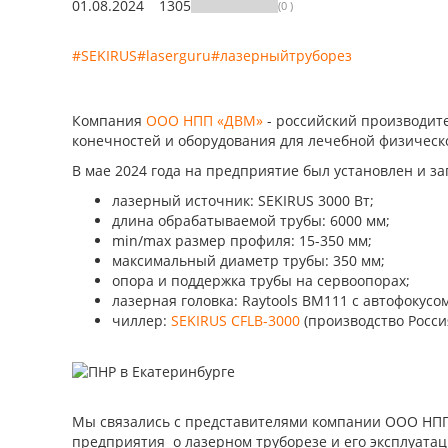
01.08.2024
1305
(0 )
#SEKIRUS
#laserguru
#лазерныйтруборез
Компания
ООО НПП «ДВМ»
- российский производите
конечностей и оборудования для лечебной физическо
В мае 2024 года на предприятие был установлен и з
лазерный источник: SEKIRUS 3000 Вт;
длина обрабатываемой трубы: 6000 мм;
min/max размер профиля: 15-350 мм;
максимальный диаметр трубы: 350 мм;
опора и поддержка трубы на сервоопорах;
лазерная головка: Raytools BM111 с автофокусом
чиллер:
SEKIRUS CFLB-3000
(производство Росси
Мы связались с представителями компании ООО НПП ”
предприятия о лазерном труборезе и его эксплуатац