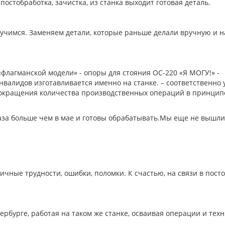
 постобработка, зачистка, из станка выходит готовая деталь.
чимся. Заменяем детали, которые раньше делали вручную и на т
лагманской модели» - опоры для стояния ОС-220 «Я МОГУ!» -
алидов изготавливается именно на станке. – соответственно ув
 сокращения количества производственных операций в принцип
раза больше чем в мае и готовы обрабатывать.Мы еще не вышли 
ичные трудности, ошибки, поломки. К счастью, на связи в пост
рбурге, работая на таком же станке, осваивая операции и техн