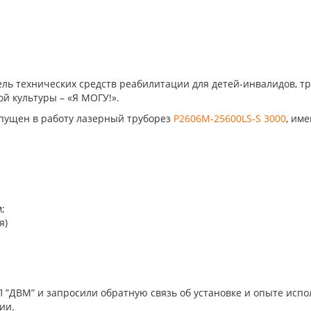
ль технических средств реабилитации для детей-инвалидов, т
й культуры – «Я МОГУ!».
апущен в работу лазерный труборез
P2606M-25600LS-S 3000
, им
;
я)
ДВМ” и запросили обратную связь об установке и опыте испол
ии.