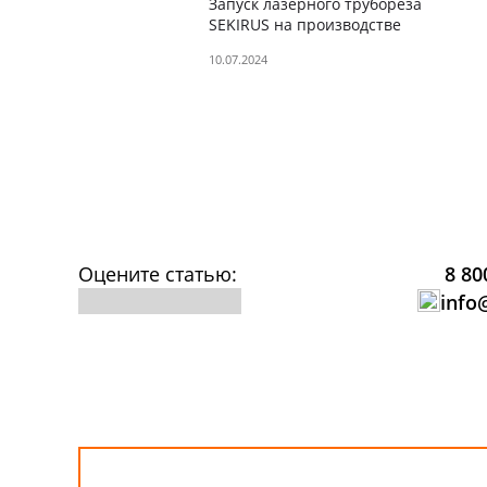
Запуск лазерного трубореза
SEKIRUS на производстве
"Мебельград" в Брянске
10.07.2024
Оцените статью:
8 80
info