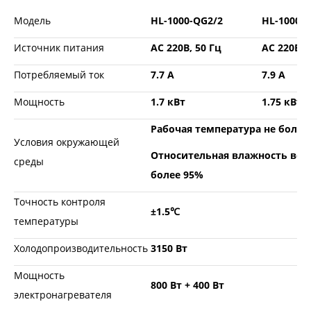
Модель
HL-1000-QG2/2
HL-1000-
Источник питания
AC 220В, 50 Гц
AC 220В, 
Потребляемый ток
7.7 A
7.9 A
Мощность
1.7 кВт
1.75 кВт
Рабочая температура не более
Условия окружающей
Относительная влажность воз
среды
более 95%
Точность контроля
±1.5℃
температуры
Холодопроизводительность
3150 Вт
Мощность
800 Вт + 400 Вт
электронагревателя