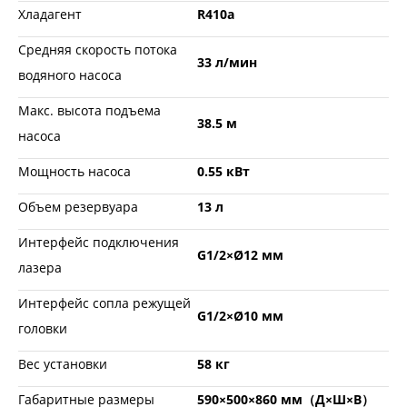
Хладагент
R410a
Средняя скорость потока
33 л/мин
водяного насоса
Макс. высота подъема
38.5 м
насоса
Мощность насоса
0.55 кВт
Объем резервуара
13 л
Интерфейс подключения
G1/2×Ø12 мм
лазера
Интерфейс сопла режущей
G1/2×Ø10 мм
головки
Вес установки
58 кг
Габаритные размеры
590×500×860 мм（Д×Ш×В）