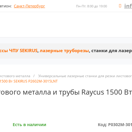
in
егион:
Санкт-Петербург
Пн-Пт: 8:00 до 19:00
ссы ЧПУ SEKIRUS
,
лазерные труборезы
, станки для лазе
истового металла
/
Универсальные лазерные станки для резки листовог
 1500 Вт SEKIRUS P2602M-3015LNT
тового металла и трубы Raycus 1500 В
Есть в наличии
Код: P0302M-30