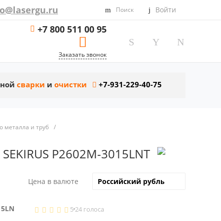
fo@lasergu.ru
Войти
Поиск
+7 800 511 00 95
Заказать звонок
рной
сварки
и
очистки
+7-931-229-40-75
о металла и труб
/
т SEKIRUS P2602M-3015LNT
Цена в валюте
15LN
5
24 голоса