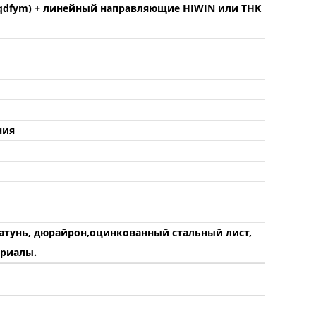
qdfym) + линейный направляющие HIWIN или THK
ния
латунь, дюрайрон,оцинкованный стальный лист,
ериалы.