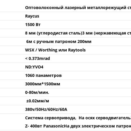
Оптоволоконный лазерный металлорежущий ст
Raycus
1500 Вт
8 мм (углеродистая сталь)3 мм (нержавеющая с
6м с ручным патроном 200мм
WSX / Worthing или Raytools
< 0.373mrad
ND:YVO4
1060 панаметров
3000мм*1500мм
0-80м/мин.
±0.02мм/м
380v/50Hz/60Hz/60A
Система сервопривода, На осях серводвигательX
Z- 400вт PanasonicНа двух электрическом патрон