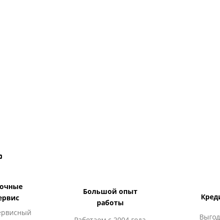
дочные
Большой опыт
Кред
ервис
работы
ервисный
Выгод
Работаем с 2004 года