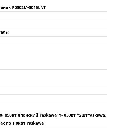
анок P0302M-3015LNT
таль)
- 850вт Японский Yaskawa, Y- 850вт *2штYaskawa,
ах по 1,8квт Yaskawa